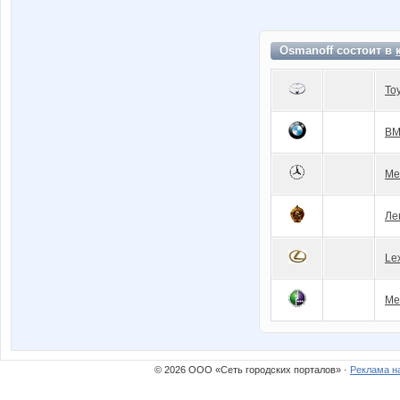
Osmanoff состоит в
To
BM
Me
Ле
Le
Ме
© 2026 ООО «Сеть городских порталов» ·
Реклама н