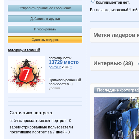
Комплиментов нет.
Отправить приватное сообщение
Вы не авторизованы! Чтоб
Добавить в друзья
Игнорировать
Метки лидеров
Сделать подарок
Автофорум главный
популярность:
13729 место
Интервью (38)
рейтинг
2376
?
Привилегированный
пользователь
7
уровня
Последние
фотогра
Статистика портрета:
сейчас просматривают портрет - 0
зарегистрированные пользователи
посетившие портрет за 7 дней - 0